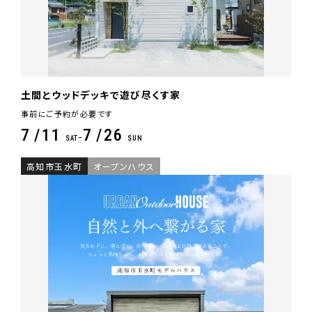
土間とウッドデッキで遊び尽くす家
事前にご予約が必要です
7
11
7
26
-
SAT
SUN
高知市玉水町
オープンハウス