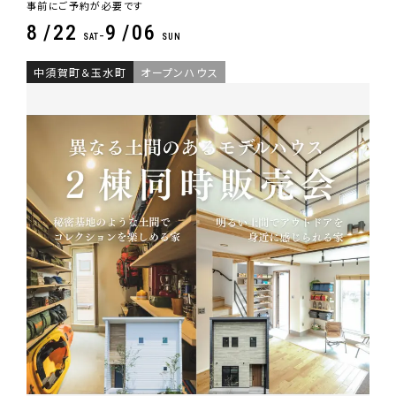
事前にご予約が必要です
8
22
9
06
-
SAT
SUN
中須賀町＆玉水町
オープンハウス