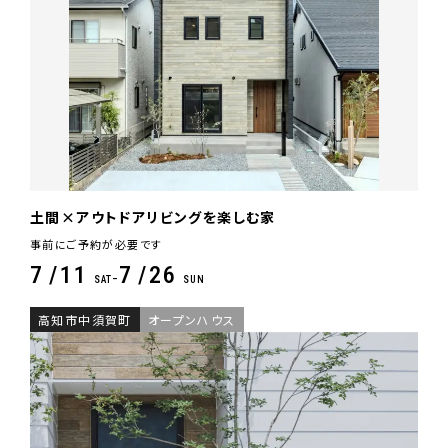
土間×アウトドアリビングを楽しむ家
事前にご予約が必要です
7
11
7
26
-
SAT
SUN
高知市中須賀町
オープンハウス